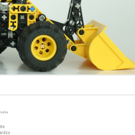
pieka
i
ite
bardzo