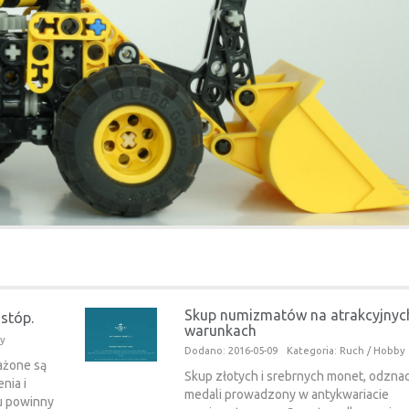
Skup numizmatów na atrakcyjnyc
stóp.
warunkach
by
Dodano: 2016-05-09
Kategoria: Ruch / Hobby
ażone są
Skup złotych i srebrnych monet, odzna
nia i
medali prowadzony w antykwariacie
tu powinny