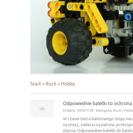
Start
»
Ruch
»
Hobby
Odpowiednie baletki to ochrona 
Dodano: 2016-11-28
Kategoria: Ruch / Hob
W czasie tańca baletowego stopy nar
na urazy, zwłaszcza palców, przeciąże
otarcia. Odpowiednie baletki do bale