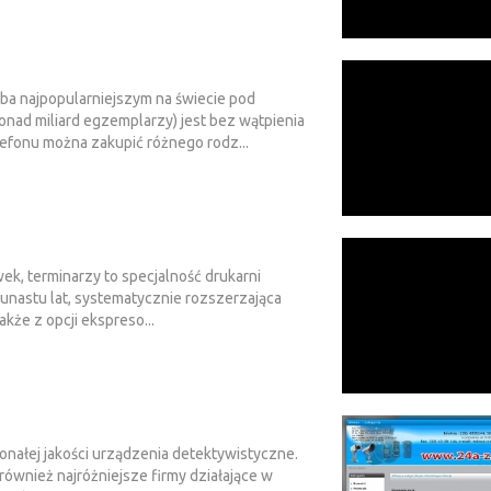
ba najpopularniejszym na świecie pod
ad miliard egzemplarzy) jest bez wątpienia
lefonu można zakupić różnego rodz...
k, terminarzy to specjalność drukarni
kunastu lat, systematycznie rozszerzająca
akże z opcji ekspreso...
nałej jakości urządzenia detektywistyczne.
 również najróżniejsze firmy działające w