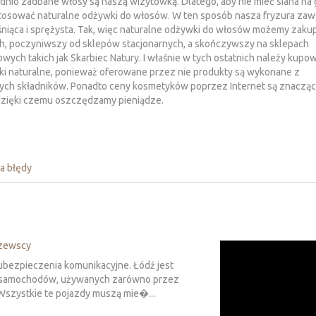
nio zadbane włosy są naszą wizytówką. Dlatego, aby nie mieć siana na 
stosować naturalne odżywki do włosów. W ten sposób nasza fryzura za
śniąca i sprężysta. Tak, więc naturalne odżywki do włosów możemy zakup
h, poczyniwszy od sklepów stacjonarnych, a skończywszy na sklepach
owych takich jak Skarbiec Natury. I właśnie w tych ostatnich należy kup
i naturalne, ponieważ oferowane przez nie produkty są wykonane z
zych składników. Ponadto ceny kosmetyków poprzez Internet są znaczą
dzięki czemu oszczędzamy pieniądze.
a błędy
szewscy
ubezpieczenia komunikacyjne. Łódź jest
le samochodów, używanych zarówno przez
 Wszystkie te pojazdy muszą mie�...