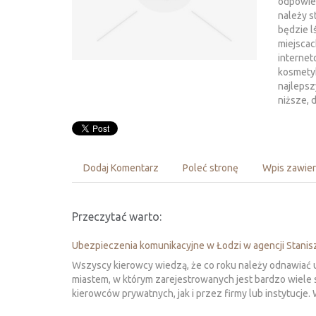
odpowied
należy 
będzie l
miejscac
internet
kosmetyk
najleps
niższe, 
Dodaj Komentarz
Poleć stronę
Wpis zawier
Przeczytać warto:
Ubezpieczenia komunikacyjne w Łodzi w agencji Stani
Wszyscy kierowcy wiedzą, że co roku należy odnawiać 
miastem, w którym zarejestrowanych jest bardzo wie
kierowców prywatnych, jak i przez firmy lub instytucje.