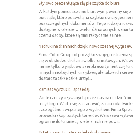
Stylowo prezentująca się pieczątka do biura
W każdym pomieszczeniu biurowym powinny się z
pieczątki, które pozwolą na szybkie uwiarygodnien
poszczególnych dokumentów. Tego rodzaju rozwią
dostępne w ofercie w wielu różnorodnych wariantac
czemu osoby, które są nimi faktycznie zainte...
Nadruki na tkaninach dzięki nowoczesnej wygrzew
Firma Color Group od początku swojego istnienia sp
się w obsłudze drukarni wielkoformatowych. W swo
ma nie tylko wyjątkowo szeroki asortyment części 
i innych niezbędnych urządzeń, ale także ich serwis
dostarcza także takie urząd...
Zamiast wyrzucić , sprzedaj.
Wiele rzeczy używanych przez nas na co dzień moż
recyklingu. Warto się zastanowić, zanim cokolwie
szczególnie związanego z wydrukiem. Firma Sprze
prowadzi skup pustych tonerów. Warszawa wytwa
ogromne ilości śmieci, wiele z nich nie powi...
Estetyczne i trwałe naklejki drukowane