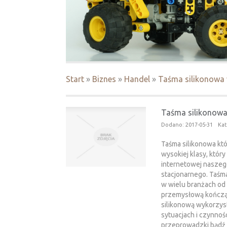
Start
»
Biznes
»
Handel
»
Taśma silikonowa w
Taśma silikonowa 
Dodano: 2017-05-31
Kat
Taśma silikonowa któ
wysokiej klasy, któr
internetowej naszego
stacjonarnego. Taśm
w wielu branżach od
przemysłową kończą
silikonową wykorzys
sytuacjach i czynnośc
przeprowadzki bądź 