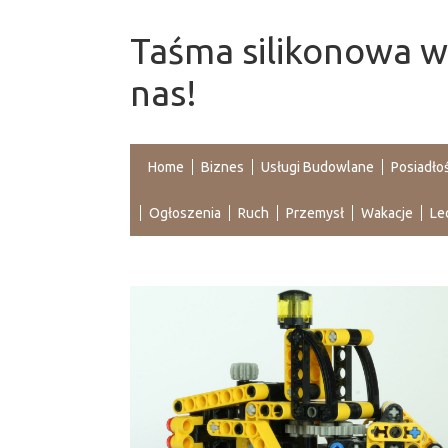
Taśma silikonowa wy
nas!
Home
Biznes
Usługi Budowlane
Posiadło
Ogłoszenia
Ruch
Przemysł
Wakacje
Le