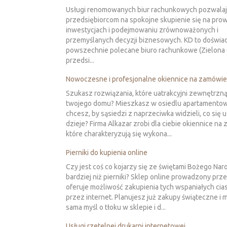
Usługi renomowanych biur rachunkowych pozwala
przedsiębiorcom na spokojne skupienie się na pr
inwestycjach i podejmowaniu zrównoważonych i
przemyślanych decyzji biznesowych. KD to doświa
powszechnie polecane biuro rachunkowe (Zielona 
przedsi...
Nowoczesne i profesjonalne okiennice na zamówie
Szukasz rozwiązania, które uatrakcyjni zewnętrzną
twojego domu? Mieszkasz w osiedlu apartamentow
chcesz, by sąsiedzi z naprzeciwka widzieli, co się u
dzieje? Firma Alkazar zrobi dla ciebie okiennice na
które charakteryzują się wykona...
Pierniki do kupienia online
Czy jest coś co kojarzy się ze świętami Bożego Nar
bardziej niż pierniki? Sklep online prowadzony prz
oferuje możliwość zakupienia tych wspaniałych cia
przez internet. Planujesz już zakupy świąteczne i 
sama myśl o tłoku w sklepie i d...
Usługi rzetelnej drukarni internetowej