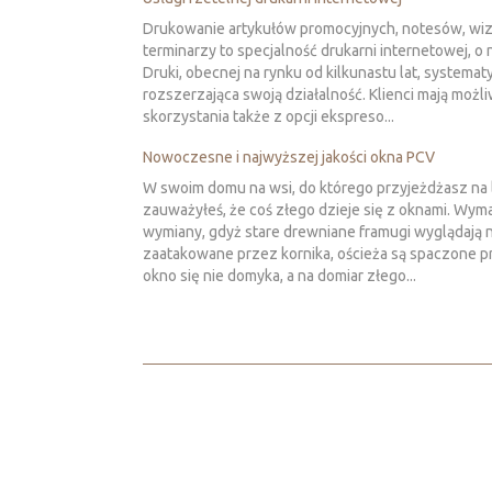
Drukowanie artykułów promocyjnych, notesów, wi
terminarzy to specjalność drukarni internetowej, o 
Druki, obecnej na rynku od kilkunastu lat, systemat
rozszerzająca swoją działalność. Klienci mają możl
skorzystania także z opcji ekspreso...
Nowoczesne i najwyższej jakości okna PCV
W swoim domu na wsi, do którego przyjeżdżasz na l
zauważyłeś, że coś złego dzieje się z oknami. Wym
wymiany, gdyż stare drewniane framugi wyglądają 
zaatakowane przez kornika, ościeża są spaczone p
okno się nie domyka, a na domiar złego...