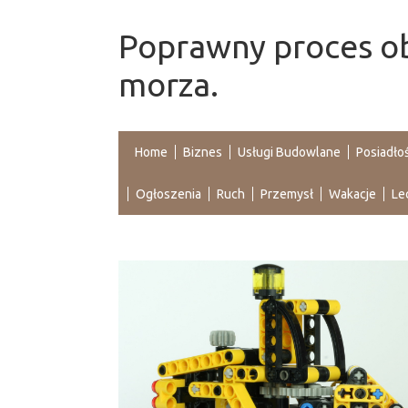
Poprawny proces ob
morza.
Home
Biznes
Usługi Budowlane
Posiadło
Ogłoszenia
Ruch
Przemysł
Wakacje
Le