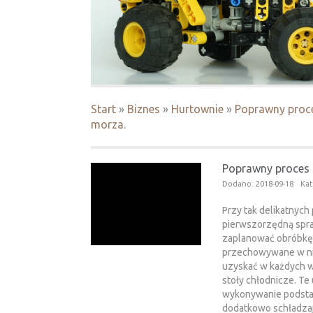
Start
»
Biznes
»
Hurtownie
»
Poprawny proce
morza.
Poprawny proces 
Dodano: 2018-09-18
Kat
Przy tak delikatnych
pierwszorzędną spraw
zaplanować obróbkę r
przechowywane w nis
uzyskać w każdych 
stoły chłodnicze. Te
wykonywanie podsta
dodatkowo schładzaj