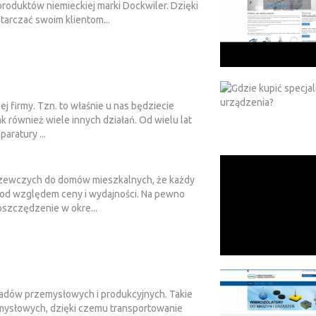
roduktów niemieckiej marki Dockwiler. Dzięki
arczać swoim klientom...
ej firmy. Tzn. to właśnie u nas będziecie
k również wiele innych działań. Od wielu lat
aratury ...
rzewczych do domów mieszkalnych, że każdy
 pod względem ceny i wydajności. Na pewno
oszczędzenie w okre...
kładów przemysłowych i produkcyjnych. Takie
mysłowych, dzięki czemu transportowanie