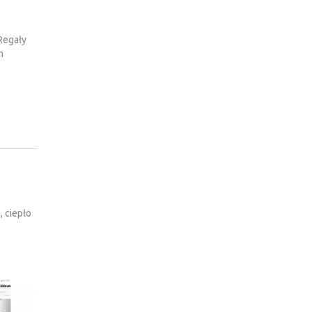
i
Regały
m