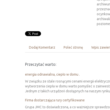
archiwum
przeznac
ocynkowa
archiwal
poziomem
Dodaj Komentarz
Poleć stronę
Wpis zawier
Przeczytać warto:
energia odnawialna, ciepło w domu .
W związku ze stale rosnącymi cenami energii elektryczn
wytworzenia ciepła w domu warto pomyśleć o zainwesto
Jednym z takich urządzeń dostępnych na naszym rynku s
Firma dostarczająca rury certyfikowane
Grupa JMC to doświadczona, a co ważniejsze sprawdzona 