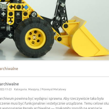
archiwalne
 archiwalne
022-11-23
Kategoria: Maszyny / Przemysł Metalowy
archiwum powinna być wydajna i sprawna. Aby rzeczywiście taka była
zenie musi być funkcjonalnie i estetycznie urządzone. Temu celowi słu
e wyposażenie.Regały archiwalne — znakomity sposób na aranżację