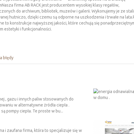
Nasza firma AB RACK jest producentem wysokiej klasy regałów,
zonych do archiwum, bibliotek, muzeów i galerii. Wykonujemy je ze stal
nej hutniczo, dzięki czemu są odporne na uszkodzenia i trwałe na lata.
ne to konstrukcje najwyższej jakości, które cechują się ponadprzeciętny
 estetyki i funkcjonalności.
a błędy
ej , gazu i innych paliw stosowanych do
waniu w alternatywne źródła ciepła .
ą pompy ciepła. Te proste w bu...
i zaufana firma, która to specjalizuje się w