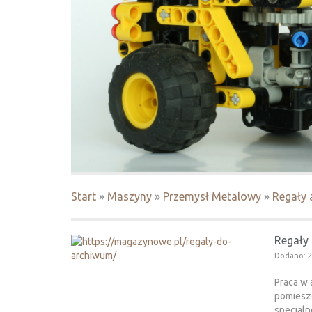
Start
»
Maszyny
»
Przemysł Metalowy
»
Regały 
Regały
Dodano: 2
Praca w 
pomieszc
specjaln