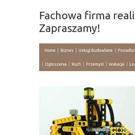
Fachowa firma real
Zapraszamy!
Home
Biznes
Usługi Budowlane
Posiadło
Ogłoszenia
Ruch
Przemysł
Wakacje
Le