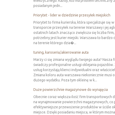
elektrycznego. Każdy, kto ma problem techniczny 
posiadanym jedn...
Priorytet - lider w dziedzinie przesyłek miejskich
Priorytet to firma kurierska, która specjalizuje się 
transporcie przesyłek na terenie Warszawy i jej agl
ostatnich latach znacząco zwiększa się liczba firm
potrzebny jest kurier miejski. Warszawa to bardzo 
na terenie którego dzia�...
tuning, karoseria,lakierowanie auta
Marzy ci się zmiana wyglądu twojego auta? Nasza f
świadczy profesjonalne usługi oklejania pojazdów.
usług korzystają klienci indywidualni oraz właściciel
Zmiana koloru auta warszawa niekoniecznie musi 
dużego wydatku. Poza tym okleinę w k...
Duże powierzchnie magazynowe do wynajęcia
Obecnie coraz większa ilość firm transportowych d
na wynajmowanie powierzchni magazynowych, co 
efektywniejsze przewożenie produktów w ściśle o
miejsce. Dzięki posiadaniu miejsca, w którym możn