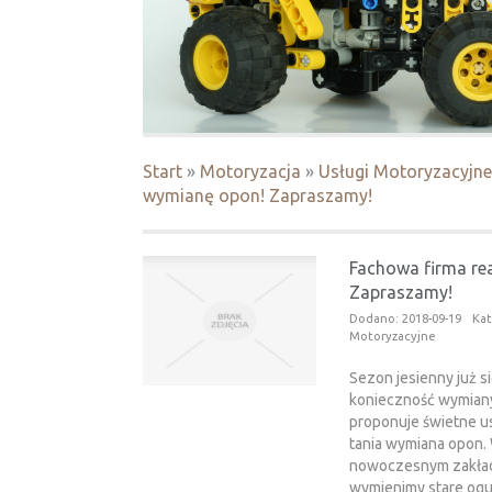
Start
»
Motoryzacja
»
Usługi Motoryzacyjne
wymianę opon! Zapraszamy!
Fachowa firma re
Zapraszamy!
Dodano: 2018-09-19
Kat
Motoryzacyjne
Sezon jesienny już s
konieczność wymiany
proponuje świetne us
tania wymiana opon.
nowoczesnym zakła
wymienimy stare ogu