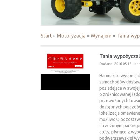
Start
»
Motoryzacja
»
Wynajem
»
Tania wyp
Tania wypożyczal
Dodano: 2016-05-18
Kat
Hanmax to wyspecjal
samochodów dostawc
posiadająca w swoje
o zróżnicowanej ład
przewożonych towar
dostępnych pojazdó
lokalizacja omawianej
możliwość pozostawi
strzeżonym parkingu
atuty, płynące z wyb
podwarszawskiej wyp