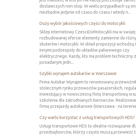
jest miastem, w którym nie każdy potrzebuje sam
dostawczych non stop. W wielu przypadkach są on
niezbędne jedynie od czasu do czasu i wtedy n...
Duży wybór jakościowych części do motocykli
Sklep internetowy CzesciDoMotocykli ma w swojej
rozbudowanej ofercie elementy zamienne do różn
skuterów i motocykli. W skład propozycji wchodzą
innymi podzespoły do układów paliwowego czy
elektrycznego. Każdy, kto ma problem techniczny 
posiadanym jedn...
Szybki wynajem autokarów w Warszawie
Firma Autokar Wynajem to renomowany przewoźni
stołecznym rynku przewozów pasażerskich, regula
inwestujący w nowoczesną flotę transportową ora
szkolenia dla zatrudnianych kierowców. Realizowa
firmę przejazdy autokarowe (Warszawa - na terenie
Czy warto korzystać z usług transportowych HDS?
Usługi transportowe HDS to idealne rozwiązanie dl
przedsiębiorców, którzy często muszą przewieźć 