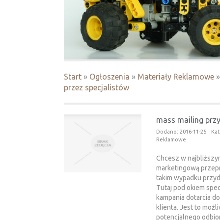
Start
»
Ogłoszenia
»
Materiały Reklamowe
przez specjalistów
mass mailing prz
Dodano: 2016-11-25
Kat
Reklamowe
Chcesz w najbliższy
marketingową przep
takim wypadku przyda
Tutaj pod okiem spe
kampania dotarcia 
klienta. Jest to możl
potencjalnego odbior