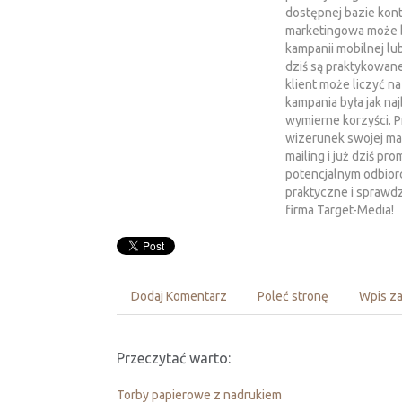
dostępnej bazie kon
marketingowa może b
kampanii mobilnej lu
dziś są praktykowane
klient może liczyć n
kampania była jak naj
wymierne korzyści. P
wizerunek swojej ma
mailing i już dziś pr
potencjalnym odbiorc
praktyczne i sprawdz
firma Target-Media!
Dodaj Komentarz
Poleć stronę
Wpis za
Przeczytać warto:
Torby papierowe z nadrukiem