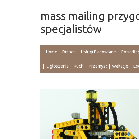
mass mailing przyg
specjalistów
Home
Biznes
Usługi Budowlane
Posiadło
Ogłoszenia
Ruch
Przemysł
Wakacje
Le