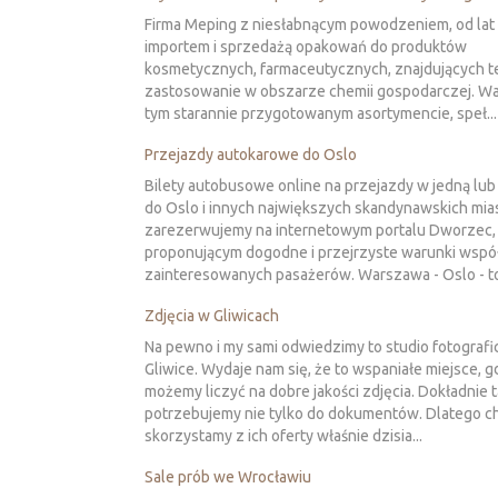
Firma Meping z niesłabnącym powodzeniem, od lat 
importem i sprzedażą opakowań do produktów
kosmetycznych, farmaceutycznych, znajdujących te
zastosowanie w obszarze chemii gospodarczej. Wa
tym starannie przygotowanym asortymencie, speł...
Przejazdy autokarowe do Oslo
Bilety autobusowe online na przejazdy w jedną lub
do Oslo i innych największych skandynawskich mias
zarezerwujemy na internetowym portalu Dworzec,
proponującym dogodne i przejrzyste warunki współ
zainteresowanych pasażerów. Warszawa - Oslo - to 
Zdjęcia w Gliwicach
Na pewno i my sami odwiedzimy to studio fotografi
Gliwice. Wydaje nam się, że to wspaniałe miejsce, g
możemy liczyć na dobre jakości zdjęcia. Dokładnie ta
potrzebujemy nie tylko do dokumentów. Dlatego c
skorzystamy z ich oferty właśnie dzisia...
Sale prób we Wrocławiu