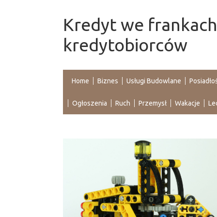
Kredyt we frankach
kredytobiorców
Home
Biznes
Usługi Budowlane
Posiadło
Ogłoszenia
Ruch
Przemysł
Wakacje
Le