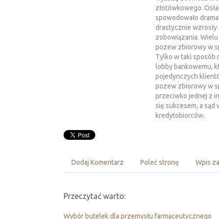
złotówkowego. Osłab
spowodowało dramaty
drastycznie wzrosły 
zobowiązania. Wielu
pozew zbiorowy w sp
Tylko w taki sposób 
lobby bankowemu, kt
pojedynczych klient
pozew zbiorowy w s
przeciwko jednej z i
się sukcesem, a sąd 
kredytobiorców.
Dodaj Komentarz
Poleć stronę
Wpis za
Przeczytać warto:
Wybór butelek dla przemysłu farmaceutycznego