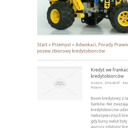
Start
»
Przemysł
»
Adwokaci, Porady Prawn
pozew zbiorowy kredytobiorców
Kredyt we franka
kredytobiorców
Dodano: 2016-06-07
Kat
Prawne
Boom kredytowy z lat
banków. Nie zważają
kredytobiorców udzie
niebezpiecznych kr
gdy kursy walut były
wyższą zdolność kre