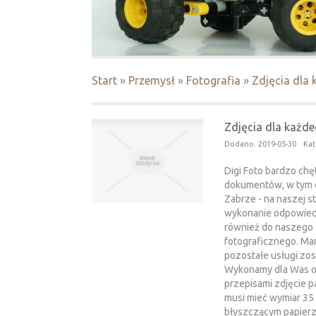
Start
»
Przemysł
»
Fotografia
»
Zdjęcia dla
Zdjęcia dla każd
Dodano: 2019-05-30
Kat
Digi Foto bardzo chę
dokumentów, w tym c
Zabrze - na naszej 
wykonanie odpowiednie
również do naszego 
fotograficznego. Ma
pozostałe usługi zo
Wykonamy dla Was o
przepisami zdjęcie p
musi mieć wymiar 35
błyszczącym papierze