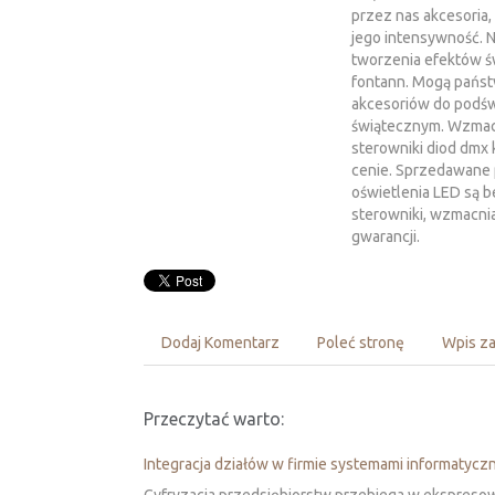
przez nas akcesoria, 
jego intensywność. N
tworzenia efektów św
fontann. Mogą pańs
akcesoriów do podśw
świątecznym. Wzmacn
sterowniki diod dmx 
cenie. Sprzedawane 
oświetlenia LED są b
sterowniki, wzmacni
gwarancji.
Dodaj Komentarz
Poleć stronę
Wpis za
Przeczytać warto:
Integracja działów w firmie systemami informatycz