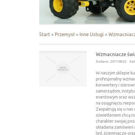
Start
»
Przemysł
»
Inne Usługi
»
Wzmacniacz
Wzmacniacze świ
Dodano: 2017-08-22
Kat
W naszym sklepie ku
profesjonalny wzmac
konwertery i sterown
samorządom, instytu
eventowym oraz wsz
na osiągnięciu niepo
Zaopatrują się u nas
oświetleniem chcą na
charakter swojej pos
składania zamówień 
led, ściemniacze ora