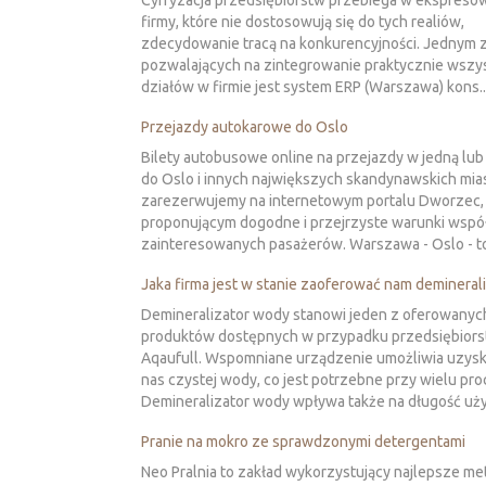
Cyfryzacja przedsiębiorstw przebiega w ekspreso
firmy, które nie dostosowują się do tych realiów,
zdecydowanie tracą na konkurencyjności. Jednym 
pozwalających na zintegrowanie praktycznie wszy
działów w firmie jest system ERP (Warszawa) kons..
Przejazdy autokarowe do Oslo
Bilety autobusowe online na przejazdy w jedną lub
do Oslo i innych największych skandynawskich mias
zarezerwujemy na internetowym portalu Dworzec,
proponującym dogodne i przejrzyste warunki współ
zainteresowanych pasażerów. Warszawa - Oslo - to 
Jaka firma jest w stanie zaoferować nam demineral
Demineralizator wody stanowi jeden z oferowanyc
produktów dostępnych w przypadku przedsiębior
Aqaufull. Wspomniane urządzenie umożliwia uzysk
nas czystej wody, co jest potrzebne przy wielu pro
Demineralizator wody wpływa także na długość uży
Pranie na mokro ze sprawdzonymi detergentami
Neo Pralnia to zakład wykorzystujący najlepsze me