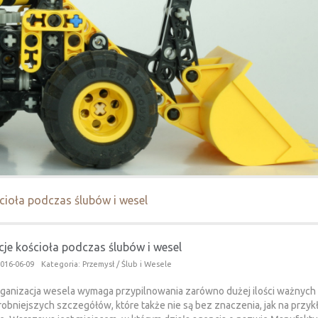
cioła podczas ślubów i wesel
je kościoła podczas ślubów i wesel
016-06-09
Kategoria: Przemysł / Ślub i Wesele
ganizacja wesela wymaga przypilnowania zarówno dużej ilości ważnych
drobniejszych szczegółów, które także nie są bez znaczenia, jak na przyk