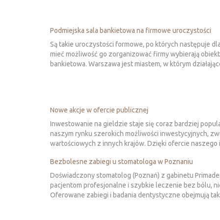
Podmiejska sala bankietowa na firmowe uroczystości
Są takie uroczystości formowe, po których następuje dl
mieć możliwość go zorganizować firmy wybierają obiekty
bankietowa. Warszawa jest miastem, w którym działające 
Nowe akcje w ofercie publicznej
Inwestowanie na gieldzie staje się coraz bardziej popul
naszym rynku szerokich możliwości inwestycyjnych, z
wartościowych z innych krajów. Dzięki ofercie naszego i
Bezbolesne zabiegi u stomatologa w Poznaniu
Doświadczony stomatolog (Poznań) z gabinetu Primade
pacjentom profesjonalne i szybkie leczenie bez bólu, n
Oferowane zabiegi i badania dentystyczne obejmują tak