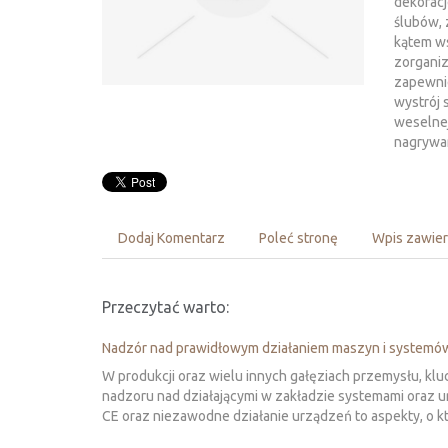
dekoracj
ślubów, 
kątem ws
zorgani
zapewni
wystrój 
weselnej
nagrywa
Dodaj Komentarz
Poleć stronę
Wpis zawier
Przeczytać warto:
Nadzór nad prawidłowym działaniem maszyn i systemó
W produkcji oraz wielu innych gałęziach przemysłu, k
nadzoru nad działającymi w zakładzie systemami oraz
CE oraz niezawodne działanie urządzeń to aspekty, o kt