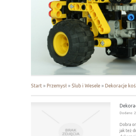
Start
»
Przemysł
»
Ślub i Wesele
»
Dekoracje koś
Dekorac
Dodano: 2
Dobra or
jak też 