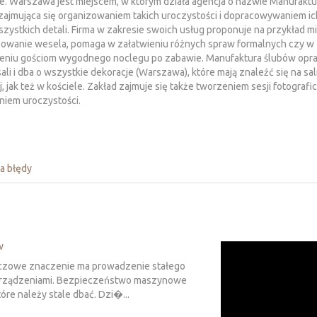
e. Warszawa jest miejscem, w którym działa agencja o nazwie Manufaktu
zajmująca się organizowaniem takich uroczystości i dopracowywaniem i
zystkich detali. Firma w zakresie swoich usług proponuje na przykład m
zowanie wesela, pomaga w załatwieniu różnych spraw formalnych czy w
eniu gościom wygodnego noclegu po zabawie. Manufaktura ślubów opra
sali i dba o wszystkie dekoracje (Warszawa), które mają znaleźć się na sal
, jak też w kościele. Zakład zajmuje się także tworzeniem sesji fotografi
niem uroczystości.
a błędy
w
luczowe znaczenie ma prowadzenie stałego
 urządzeniami. Bezpieczeństwo maszynowe
óre należy stale dbać. Dzi�...