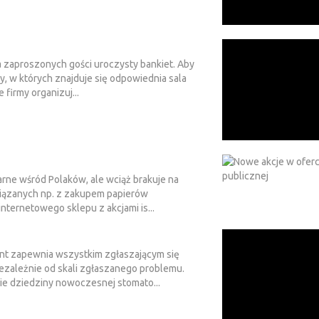
a zaproszonych gości uroczysty bankiet. Aby
, w których znajduje się odpowiednia sala
firmy organizuj...
arne wśród Polaków, ale wciąż brakuje na
wiązanych np. z zakupem papierów
nternetowego sklepu z akcjami is...
nt zapewnia wszystkim zgłaszającym się
iezależnie od skali zgłaszanego problemu.
ie dziedziny nowoczesnej stomato...