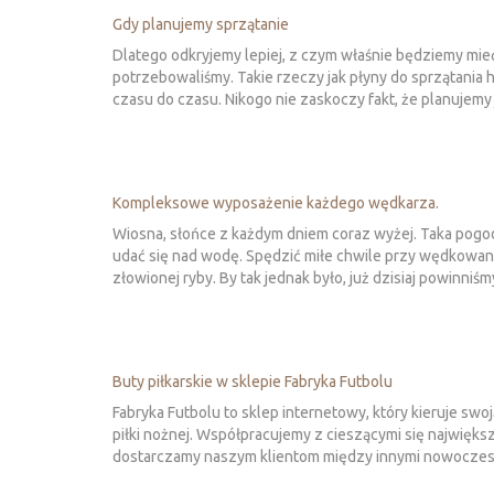
Gdy planujemy sprzątanie
Dlatego odkryjemy lepiej, z czym właśnie będziemy mieć 
potrzebowaliśmy. Takie rzeczy jak płyny do sprzątania
czasu do czasu. Nikogo nie zaskoczy fakt, że planujemy
Kompleksowe wyposażenie każdego wędkarza.
Wiosna, słońce z każdym dniem coraz wyżej. Taka pogoda
udać się nad wodę. Spędzić miłe chwile przy wędkowani
złowionej ryby. By tak jednak było, już dzisiaj powinniśmy 
Buty piłkarskie w sklepie Fabryka Futbolu
Fabryka Futbolu to sklep internetowy, który kieruje sw
piłki nożnej. Współpracujemy z cieszącymi się najwięk
dostarczamy naszym klientom między innymi nowoczesne