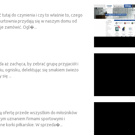
tutaj do czynienia i czy to właśnie to, czego
 hurtownia przydają się w naszym domu od
 je zamówić. Ogl�...
 aż zachęca, by zebrać grupę przyjaciół i
u, ognisku, delektując się smakiem świeżo
się ...
oją ofertę przede wszystkim do miłośników
szym uznaniem firmami sportowymi i
 korki piłkarskie. W sprzeda�...