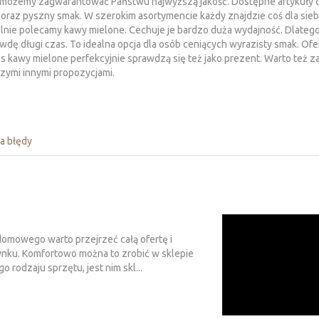
 możemy zagwarantować Państwu najwyższą jakość. Dostępne artykuły 
 oraz pyszny smak. W szerokim asortymencie każdy znajdzie coś dla sieb
nie polecamy kawy mielone. Cechuje je bardzo duża wydajność. Dlatego
wdę długi czas. To idealna opcja dla osób ceniących wyrazisty smak. O
s kawy mielone perfekcyjnie sprawdzą się też jako prezent. Warto też 
szymi innymi propozycjami.
a błędy
omowego warto przejrzeć całą ofertę i
nku. Komfortowo można to zrobić w sklepie
rodzaju sprzętu, jest nim skl...