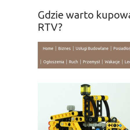
Gdzie warto kupowa
RTV?
Home
Biznes
Usługi Budowlane
Posiadło
Ogłoszenia
Ruch
Przemysł
Wakacje
Le