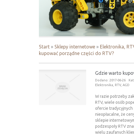
Start
»
Sklepy internetowe
»
Elektronika, R
kupować porządne części do RTV?
Gdzie warto kupo
Dodano: 2017-06-26
Kat
Elektronika, RTV, AGD
W razie potrzeby z
RTV, wiele osób popeł
ofercie tradycyjnych 
nieopłacalne, że cen
sklepie internetowym,
podzespoły RTV znan
wielu zaufanych klie