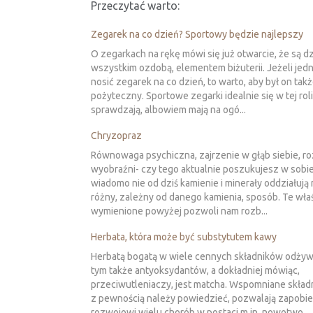
Przeczytać warto:
Zegarek na co dzień? Sportowy będzie najlepszy
O zegarkach na rękę mówi się już otwarcie, że są d
wszystkim ozdobą, elementem biżuterii. Jeżeli je
nosić zegarek na co dzień, to warto, aby był on tak
pożyteczny. Sportowe zegarki idealnie się w tej roli
sprawdzają, albowiem mają na ogó...
Chryzopraz
Równowaga psychiczna, zajrzenie w głąb siebie, r
wyobraźni- czy tego aktualnie poszukujesz w sobie
wiadomo nie od dziś kamienie i minerały oddziałują
różny, zależny od danego kamienia, sposób. Te wła
wymienione powyżej pozwoli nam rozb...
Herbata, która może być substytutem kawy
Herbatą bogatą w wiele cennych składników odży
tym także antyoksydantów, a dokładniej mówiąc,
przeciwutleniaczy, jest matcha. Wspomniane składn
z pewnością należy powiedzieć, pozwalają zapobi
rozwojowi wielu chorób w postaci m.in. nowotwo...