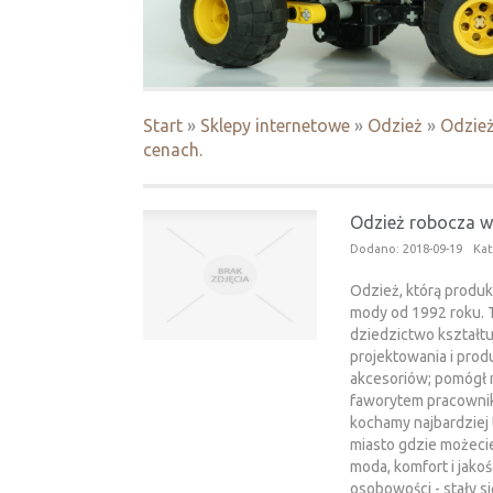
Start
»
Sklepy internetowe
»
Odzież
»
Odzież
cenach.
Odzież robocza w 
Dodano: 2018-09-19
Kat
Odzież, którą produk
mody od 1992 roku. 
dziedzictwo kształtu
projektowania i prod
akcesoriów; pomógł 
faworytem pracownik
kochamy najbardziej 
miasto gdzie możecie
moda, komfort i jakość
osobowości - stały si