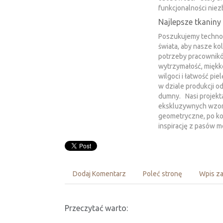
funkcjonalności nie
Najlepsze tkaniny
Poszukujemy technolo
świata, aby nasze ko
potrzeby pracowników
wytrzymałość, miękk
wilgoci i łatwość piel
w dziale produkcji o
dumny. Nasi projekt
ekskluzywnych wzor
geometryczne, po ko
inspirację z pasów m
Dodaj Komentarz
Poleć stronę
Wpis za
Przeczytać warto: