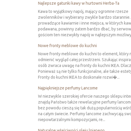
Najlepsze gatunki kawy w hurtowni Herba-Ta
Kawa to wyjątkowy napój, mający ogromne rzesze
zwolenników i wybierany zwykle bardzo starannie
prowadzące kawiarnie i inne miejsca, w których kaw
podawana, powinny zatem bardzo dbać, by serwo
gościom ten niezwykły napój w najlepszym możliwy
Nowe fronty meblowe do kuchni
Nowe fronty meblowe do kuchni to element, który
odmienić wygląd całej przestrzeni. Szukając inspirac
osób zwraca uwagę na fronty do kuchni IKEA. Dlac
Ponieważ są nie tylko funkcjonalne, ale także este
Fronty do kuchni IKEA to doskonałe rozwi�...
Najpiękniejsze perfumy Lancome
W niezwykle szerokiej ofercie naszego sklepu in
znajdą Państwo także rewelacyjne perfumy lancome
bez powodu cieszą się tak dużą popularnością wśr
na całym świecie. Perfumy lancome zachwycają sw
niepowtarzalnymi kompozycjami, re...
Naturalne właściwości oleju lnianego