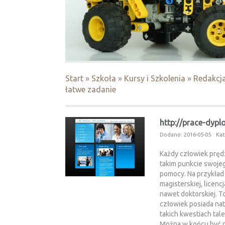
Start
»
Szkoła
»
Kursy i Szkolenia
»
Redakcja
łatwe zadanie
http://prace-dyp
Dodano: 2016-05-05
Kat
Każdy człowiek prędz
takim punkcie swojeg
pomocy. Na przykład
magisterskiej, licencj
nawet doktorskiej. T
człowiek posiada natu
takich kwestiach tal
Można w końcu być