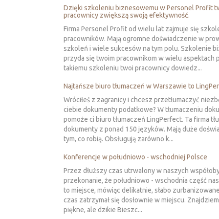
Dzięki szkoleniu biznesowemu w Personel Profit t
pracownicy zwiększą swoją efektywność.
Firma Personel Profit od wielu lat zajmuje się szko
pracowników. Mają ogromne doświadczenie w pro
szkoleń i wiele sukcesów na tym polu. Szkolenie 
przyda się twoim pracownikom w wielu aspektach p
takiemu szkoleniu twoi pracownicy dowiedz...
Najtańsze biuro tłumaczeń w Warszawie to LingPer
Wróciłeś z zagranicy i chcesz przetłumaczyć niez
ciebie dokumenty podatkowe? W tłumaczeniu do
pomoże ci biuro tłumaczeń LingPerfect. Ta firma t
dokumenty z ponad 150 języków. Mają duże doświ
tym, co robią. Obsługują zarówno k...
Konferencje w południowo - wschodniej Polsce
Przez dłuższy czas utrwalony w naszych współob
przekonanie, że południowo - wschodnia część nas
to miejsce, mówiąc delikatnie, słabo zurbanizowan
czas zatrzymał się dosłownie w miejscu. Znajdziem
piękne, ale dzikie Bieszc...