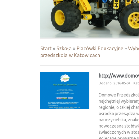
Start
»
Szkoła
»
Placówki Edukacyjne
»
Wybó
przedszkola w Katowicach
http://www.domow
Dodano: 2016-05-04
Kat
Domowe Przedszkole
najchętniej wybiera
regionie, o takiej ch
ośrodka przesądza w
nauczycielska, znak
nowoczesna stołówk
świadczonych w stosu
Polecane prywatne p