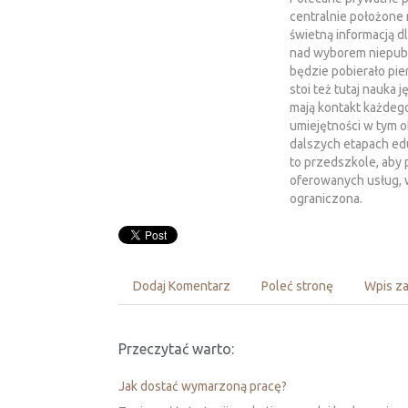
centralnie położone n
świetną informacją d
nad wyborem niepubli
będzie pobierało pie
stoi też tutaj nauka 
mają kontakt każdeg
umiejętności w tym 
dalszych etapach edu
to przedszkole, aby 
oferowanych usług, wa
ograniczona.
Dodaj Komentarz
Poleć stronę
Wpis za
Przeczytać warto:
Jak dostać wymarzoną pracę?