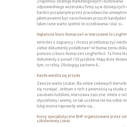
Znajomość strategii marketingowych i budowania
odpowiedniego wizerunku firmy są w dzisiejszych
bardzo pożądanymi przez pracodawców umiejętnoś
jakimi powinni być nacechowani przyszli kandydaci
takim razie warto spełnić te oczekiwania i stać si...
Najtańsze biuro tłumaczeń w Warszawie to LingPer
Wróciłeś z zagranicy i chcesz przetłumaczyć niez
ciebie dokumenty podatkowe? W tłumaczeniu do
pomoże ci biuro tłumaczeń LingPerfect. Ta firma t
dokumenty z ponad 150 języków. Mają duże doświ
tym, co robią. Obsługują zarówno k...
Każda wiedza się przyda
Zawsze warto szukać dla siebie ciekawych kierunk
się rozwijać. Jednym z nich z pewnością są studia 
zasobami ludzkimi, Warszawa zaoczne. Wiele o nic
słyszeliśmy i wiemy, że tak uczelnia nie ma sobie r
tutaj można naprawdę wiele się...
Kursy specjalistyczne BHP organizowane przez oś
szkoleniowy Liwax