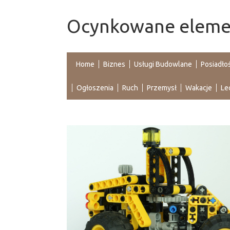
Ocynkowane element
Home
Biznes
Usługi Budowlane
Posiadło
Ogłoszenia
Ruch
Przemysł
Wakacje
Le