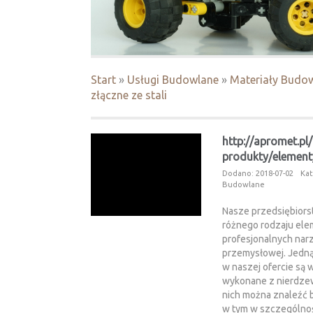
Start
»
Usługi Budowlane
»
Materiały Budo
złączne ze stali
http://apromet.pl
produkty/elementy
Dodano: 2018-07-02
Kat
Budowlane
Nasze przedsiębiorst
różnego rodzaju ele
profesjonalnych narz
przemysłowej. Jedną
w naszej ofercie są 
wykonane z nierdzewn
nich można znaleźć 
w tym w szczególnośc