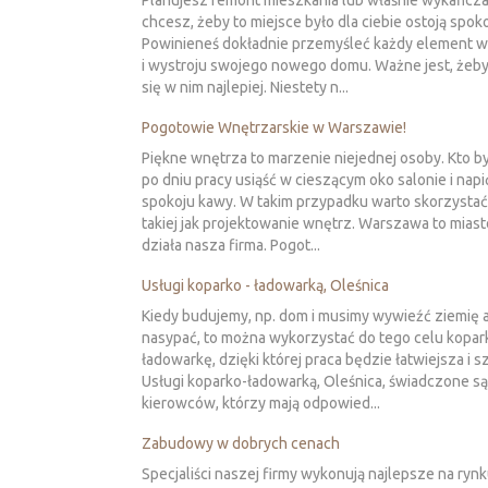
Planujesz remont mieszkania lub właśnie wykańcza
chcesz, żeby to miejsce było dla ciebie ostoją spok
Powinieneś dokładnie przemyśleć każdy element 
i wystroju swojego nowego domu. Ważne jest, żebyś
się w nim najlepiej. Niestety n...
Pogotowie Wnętrzarskie w Warszawie!
Piękne wnętrza to marzenie niejednej osoby. Kto by
po dniu pracy usiąść w cieszącym oko salonie i napi
spokoju kawy. W takim przypadku warto skorzystać
takiej jak projektowanie wnętrz. Warszawa to miast
działa nasza firma. Pogot...
Usługi koparko - ładowarką, Oleśnica
Kiedy budujemy, np. dom i musimy wywieźć ziemię a
nasypać, to można wykorzystać do tego celu kopar
ładowarkę, dzięki której praca będzie łatwiejsza i s
Usługi koparko-ładowarką, Oleśnica, świadczone s
kierowców, którzy mają odpowied...
Zabudowy w dobrych cenach
Specjaliści naszej firmy wykonują najlepsze na ryn