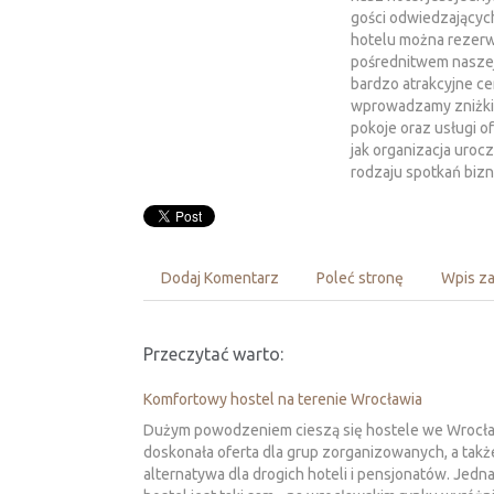
gości odwiedzającyc
hotelu można rezerw
pośrednitwem naszej
bardzo atrakcyjne cen
wprowadzamy zniżki 
pokoje oraz usługi o
jak organizacja uroc
rodzaju spotkań bizn
Dodaj Komentarz
Poleć stronę
Wpis za
Przeczytać warto:
Komfortowy hostel na terenie Wrocławia
Dużym powodzeniem cieszą się hostele we Wrocła
doskonała oferta dla grup zorganizowanych, a takż
alternatywa dla drogich hoteli i pensjonatów. Jedn