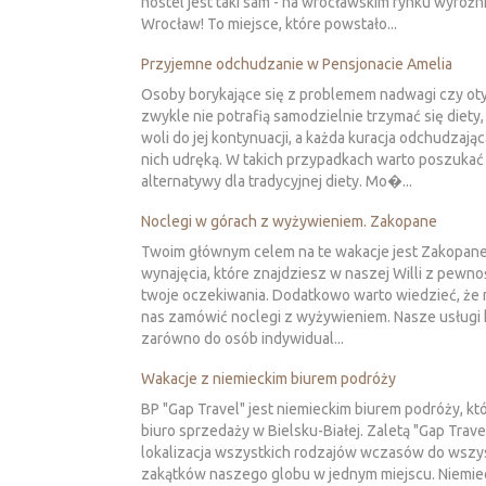
hostel jest taki sam - na wrocławskim rynku wyróżni
Wrocław! To miejsce, które powstało...
Przyjemne odchudzanie w Pensjonacie Amelia
Osoby borykające się z problemem nadwagi czy oty
zwykle nie potrafią samodzielnie trzymać się diety,
woli do jej kontynuacji, a każda kuracja odchudzająca
nich udręką. W takich przypadkach warto poszukać
alternatywy dla tradycyjnej diety. Mo�...
Noclegi w górach z wyżywieniem. Zakopane
Twoim głównym celem na te wakacje jest Zakopane
wynajęcia, które znajdziesz w naszej Willi z pewno
twoje oczekiwania. Dodatkowo warto wiedzieć, że
nas zamówić noclegi z wyżywieniem. Nasze usługi 
zarówno do osób indywidual...
Wakacje z niemieckim biurem podróży
BP "Gap Travel" jest niemieckim biurem podróży, kt
biuro sprzedaży w Bielsku-Białej. Zaletą "Gap Travel
lokalizacja wszystkich rodzajów wczasów do wszy
zakątków naszego globu w jednym miejscu. Niemiec