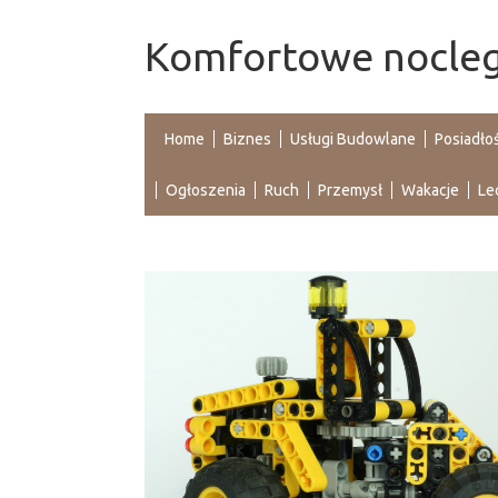
Komfortowe nocleg
Home
Biznes
Usługi Budowlane
Posiadło
Ogłoszenia
Ruch
Przemysł
Wakacje
Le