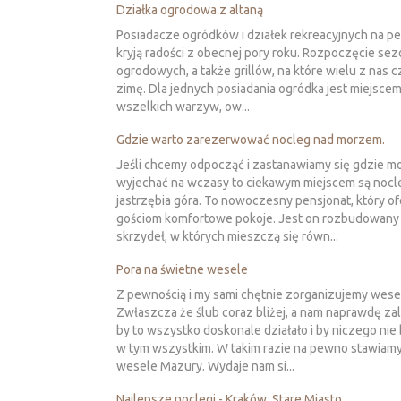
Działka ogrodowa z altaną
Posiadacze ogródków i działek rekreacyjnych na p
kryją radości z obecnej pory roku. Rozpoczęcie se
ogrodowych, a także grillów, na które wielu z nas c
zimę. Dla jednych posiadania ogródka jest miejscem
wszelkich warzyw, ow...
Gdzie warto zarezerwować nocleg nad morzem.
Jeśli chcemy odpocząć i zastanawiamy się gdzie m
wyjechać na wczasy to ciekawym miejscem są nocl
jastrzębia góra. To nowoczesny pensjonat, który o
gościom komfortowe pokoje. Jest on rozbudowany 
skrzydeł, w których mieszczą się równ...
Pora na świetne wesele
Z pewnością i my sami chętnie zorganizujemy wese
Zwłaszcza że ślub coraz bliżej, a nam naprawdę zal
by to wszystko doskonale działało i by niczego nie
w tym wszystkim. W takim razie na pewno stawiamy
wesele Mazury. Wydaje nam si...
Najlepsze noclegi - Kraków, Stare Miasto