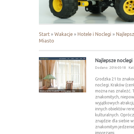
Start
»
Wakacje
»
Hotele i Noclegi
»
Najlepsz
Miasto
Najlepsze noclegi
Dodano: 2016-05-18
Kat
Grodzka 21 to znakom
noclegi. Kraków (cen
można nas znaleźć. T
znakomitych, niepow
wyjątkowych atrakcji,
innych obiektów rere
kulturalnych. Oprócz
znajdzie dla siebie 
znakomitym jedzenie
imprezami.