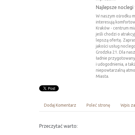
Najlepsze nocleg
W naszym ośrodku m
interesują komfortowe
Kraków - centrum mias
jeśli chodzi o atrakc
lepszą ofertę. Zapra
jakości usług nocle
Grodzka 21. Dla nas
ładnie przygotowany
i udogodnienia, a tak
niepowtarzalną atmo
Miasta.
Dodaj Komentarz
Poleć stronę
Wpis za
Przeczytać warto: