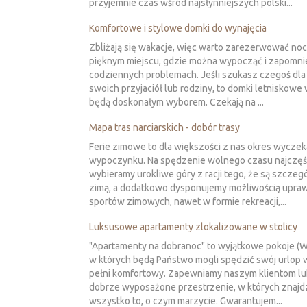
przyjemnie czas wśród najsłynniejszych polski...
Komfortowe i stylowe domki do wynajęcia
Zbliżają się wakacje, więc warto zarezerwować no
pięknym miejscu, gdzie można wypocząć i zapomni
codziennych problemach. Jeśli szukasz czegoś dla s
swoich przyjaciół lub rodziny, to domki letniskowe
będą doskonałym wyborem. Czekają na ...
Mapa tras narciarskich - dobór trasy
Ferie zimowe to dla większości z nas okres wycze
wypoczynku. Na spędzenie wolnego czasu najczęś
wybieramy urokliwe góry z racji tego, że są szczeg
zimą, a dodatkowo dysponujemy możliwością upraw
sportów zimowych, nawet w formie rekreacji,...
Luksusowe apartamenty zlokalizowane w stolicy
"Apartamenty na dobranoc" to wyjątkowe pokoje (
w których będą Państwo mogli spędzić swój urlop
pełni komfortowy. Zapewniamy naszym klientom l
dobrze wyposażone przestrzenie, w których znajd
wszystko to, o czym marzycie. Gwarantujem...