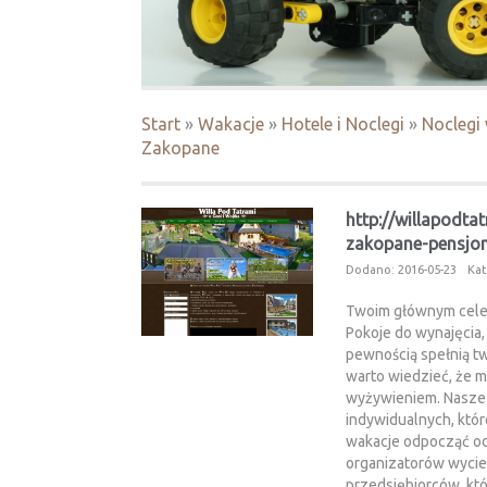
Start
»
Wakacje
»
Hotele i Noclegi
»
Noclegi
Zakopane
http://willapodtat
zakopane-pensjon
Dodano: 2016-05-23
Kat
Twoim głównym celem
Pokoje do wynajęcia, 
pewnością spełnią t
warto wiedzieć, że 
wyżywieniem. Nasze 
indywidualnych, któr
wakacje odpocząć od 
organizatorów wycie
przedsiębiorców, kt