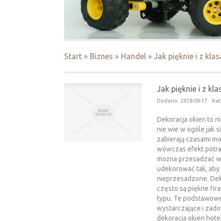
Start
»
Biznes
»
Handel
»
Jak pięknie i z kl
Jak pięknie i z k
Dodano: 2018-09-17
Kat
Dekoracja okien to ni
nie wie w ogóle jak si
zabierają czasami mo
wówczas efekt potra
można przesadzać w 
udekorować tak, aby
nieprzesadzone. Dek
często są piękne fira
typu. Te podstawowe
wystarczające i zad
dekoracja okien hot