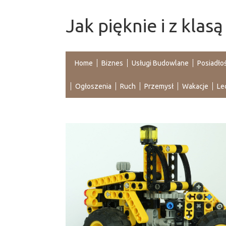
Jak pięknie i z kla
Home
Biznes
Usługi Budowlane
Posiadło
Ogłoszenia
Ruch
Przemysł
Wakacje
Le