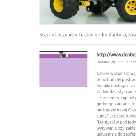
Start
»
Leczenie
»
Leczenie
»
Implanty zębów 
http://www.dentys
Dodano: 2018-07-18
Kat
Gabinety stomatologi
temu budziły postrac
Niemiła obsługa oraz
W dwudziestym pier
się zmieniło. Impla
godnego zaufania, kt
nie będzie kazał Ci 
sumy? Jeśli tak, koni
"Dentystów pod jedy
wyrywanie czy zakła
usług mają do zaofer