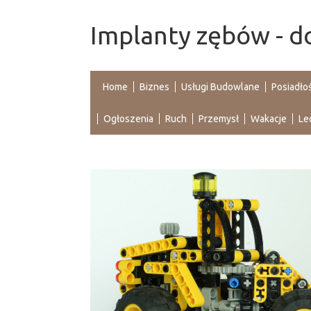
Implanty zębów - do
Home
Biznes
Usługi Budowlane
Posiadło
Ogłoszenia
Ruch
Przemysł
Wakacje
Le