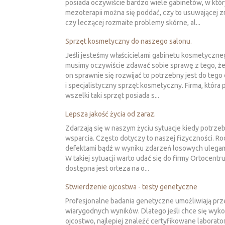
posiada oczywiście bardzo wiele gabinetów, w któ
mezoterapii można się poddać, czy to usuwającej z
czy leczącej rozmaite problemy skórne, al...
Sprzęt kosmetyczny do naszego salonu.
Jeśli jesteśmy właścicielami gabinetu kosmetyczne
musimy oczywiście zdawać sobie sprawę z tego, ż
on sprawnie się rozwijać to potrzebny jest do teg
i specjalistyczny sprzęt kosmetyczny. Firma, która
wszelki taki sprzęt posiada s...
Lepsza jakość życia od zaraz.
Zdarzają się w naszym życiu sytuacje kiedy potrze
wsparcia. Często dotyczy to naszej fizyczności. Ro
defektami bądź w wyniku zdarzeń losowych ulega
W takiej sytuacji warto udać się do firmy Ortocentru
dostępna jest orteza na o...
Stwierdzenie ojcostwa - testy genetyczne
Profesjonalne badania genetyczne umożliwiają pr
wiarygodnych wyników. Dlatego jeśli chce się wyko
ojcostwo, najlepiej znaleźć certyfikowane laborato