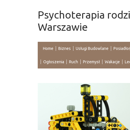
Psychoterapia rodz
Warszawie
Home
Biznes
Usługi Budowlane
Posiadło
Ogłoszenia
Ruch
Przemysł
Wakacje
Le