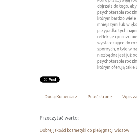
które przeżywają rod
dojrzała do tego, a
psychoterapia rodzi
którym bardzo wiele 
mniejszymi lub więks
przypadku tych najm
refleksje i porozumi
wystarczające do ro
spornych, o tyle w n
niezbędna jest już 
psychoterapia rodzi
którym oferują takie 
Dodaj Komentarz
Poleć stronę
Wpis za
Przeczytać warto:
Dobrej jakości kosmetyki do pielęgnacji włosów