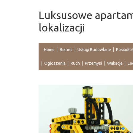
Luksusowe apartam
lokalizacji
Home
Biznes
Usługi Budowlane
Posiadło
Ogłoszenia
Ruch
Przemysł
Wakacje
Le