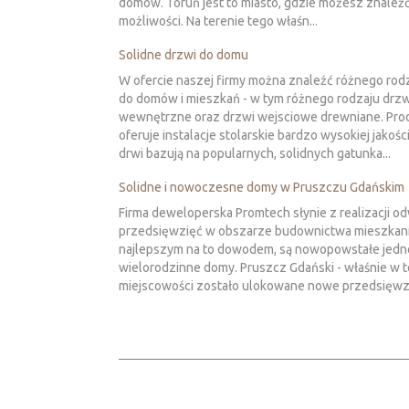
domów. Toruń jest to miasto, gdzie możesz znaleź
możliwości. Na terenie tego właśn...
Solidne drzwi do domu
W ofercie naszej firmy można znaleźć różnego rod
do domów i mieszkań - w tym różnego rodzaju drzw
wewnętrzne oraz drzwi wejsciowe drewniane. Pro
oferuje instalacje stolarskie bardzo wysokiej jakośc
drwi bazują na popularnych, solidnych gatunka...
Solidne i nowoczesne domy w Pruszczu Gdańskim
Firma deweloperska Promtech słynie z realizacji 
przedsięwzięć w obszarze budownictwa mieszkan
najlepszym na to dowodem, są nowopowstałe jedno
wielorodzinne domy. Pruszcz Gdański - właśnie w t
miejscowości zostało ulokowane nowe przedsięwzięc