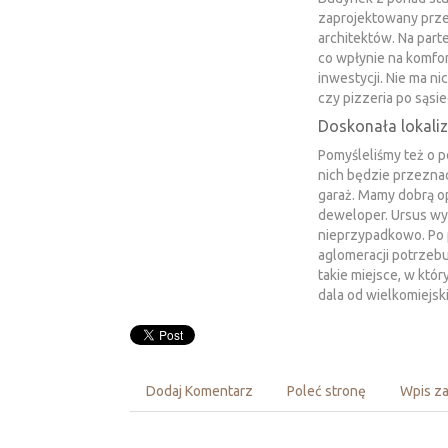
zaprojektowany prze
architektów. Na part
co wpłynie na komfo
inwestycji. Nie ma ni
czy pizzeria po sąsi
Doskonała lokaliz
Pomyśleliśmy też o 
nich będzie przezn
garaż. Mamy dobrą opi
deweloper. Ursus wyb
nieprzypadkowo. Po 
aglomeracji potrzebuj
takie miejsce, w któ
dala od wielkomiejsk
Dodaj Komentarz
Poleć stronę
Wpis za