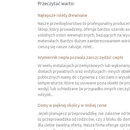
Przeczytać warto:
Najlepsze rolety drewniane
Nasze przedsiębiorstwo to profesjonalny producent
Sklep, który prowadzimy, oferuje bardzo szeroki a
solidnych osłon wewnętrznych, bazujących na wyso
materiałach. Bardzo dużym zainteresowaniem wśró
cieszą się nasze żaluzje, rolet...
Wymiennik ciepła pozwala zaoszczędzić ciepło
W wielu instalacjach przemysłowych lub wykonan
domach prywatnych oraz instytucjach i innych obie
publicznych mamy do czynienia z cieczami o wysok
temperaturze, które są usuwane poza obiekt (w p
wody). lub schładzane (w przypadku innych cieczy)
odzysk...
Domy w pięknej okolicy w niskiej cenie
Jeżeli planujesz przeprowadzkę, nie zależnie od te
to przeprowadzka od rodziców, czy z bloku do do
dla ciebie świetną ofertę. Nasza firma oferuje sprz