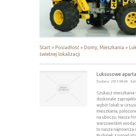
Start
»
Posiadłość
»
Domy, Mieszkania
»
Lu
świetnej lokalizacji
Luksusowe apartam
Dodano: 2017-09-04
Kat
Szukasz mieszkania w 
doskonale zaprojekt
wybór lokali w Ursusi
mieszkania, położone
na uboczu. Nasza fir
warszawskim wiodąc
to nasza najnowsza i
Budynek z ponad stu