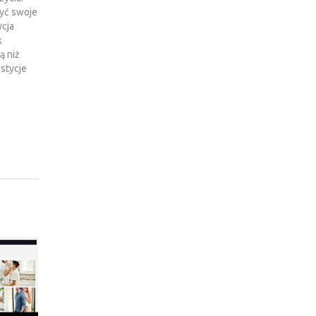
zyć swoje
ycja
k
ą niż
stycje