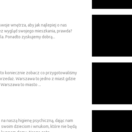
oje wnętrza, aby jak najlepiej o nas
rzez wygląd swojego mieszkania, prawda?
ela. Ponadto zyskujemy dobrą...
k, to koniecznie zobacz co przygotowaliśmy
sprzedaż. Warszawa to jedno z miast gdzie
Warszawa to miasto ...
na naszą higienę psychiczną, dając nam
 swoim dzieciom i wnukom, które nie będą