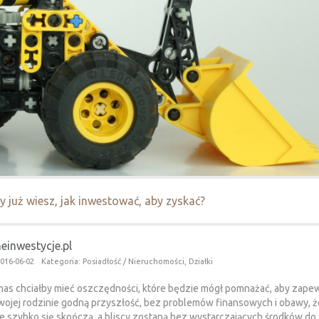
y już wiesz, jak inwestować, aby zyskać?
einwestycje.pl
016-06-02
Kategoria: Posiadłość / Nieruchomości, Działki
nas chciałby mieć oszczędności, które będzie mógł pomnażać, aby zape
swojej rodzinie godną przyszłość, bez problemów finansowych i obawy, 
e szybko się skończą, a bliscy zostaną bez wystarczających środków do 