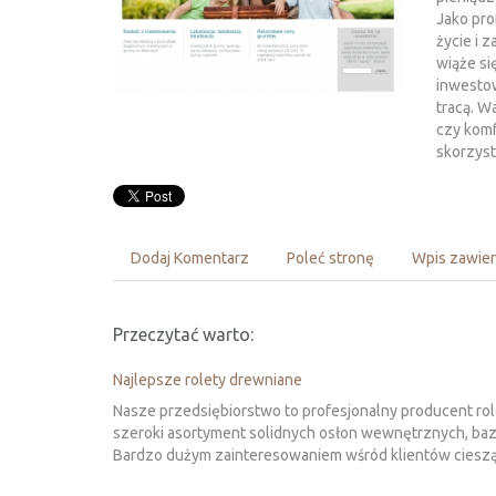
Jako pro
życie i 
wiąże si
inwestow
tracą. W
czy komf
skorzyst
Dodaj Komentarz
Poleć stronę
Wpis zawier
Przeczytać warto:
Najlepsze rolety drewniane
Nasze przedsiębiorstwo to profesjonalny producent role
szeroki asortyment solidnych osłon wewnętrznych, bazu
Bardzo dużym zainteresowaniem wśród klientów cieszą si