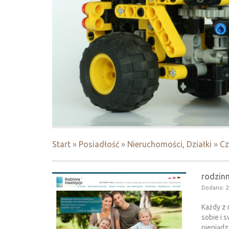
Start
»
Posiadłość
»
Nieruchomości, Działki
»
Cz
rodzinn
Dodano: 2
Każdy z 
sobie i 
pieniądz