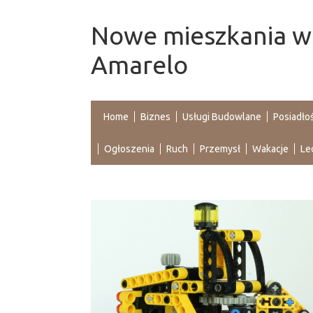
Nowe mieszkania we
Amarelo
Home
Biznes
Usługi Budowlane
Posiadło
Ogłoszenia
Ruch
Przemysł
Wakacje
Le