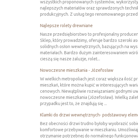
wszystkich proponowanych systemów, wykorzyst
najlepszych materiałów oraz sprawdzonych techni
produkcyjnych. Z usług tego renomowanego przeds
Najlepsze rolety drewniane
Nasze przedsiębiorstwo to profesjonalny producent
Sklep, który prowadzimy, oferuje bardzo szeroki a
solidnych osłon wewnętrznych, bazujących na wyso
materiałach. Bardzo dużym zainteresowaniem wśró
cieszą się nasze żaluzje, rolet...
Nowoczesne mieszkania - Józefosław
W wielkich metropoliach jest coraz większa ilość p
mieszkań, które można kupić w interesujących war
cenowych. Niewątpliwie rozwiązaniami godnymi uw
nowoczesne mieszkania (Józefosław). Wielką zalet
przypadku jest to, że znajdują się ...
Klamki do drzwi wewnętrznych- podstawowy elem
Bez obecności drzwi trudno byłoby wyobrazić sobi
komfortowe przebywanie w mieszkaniu. Umożliwiaj
otrzymanie potrzebnej do normalnego funkcjonow