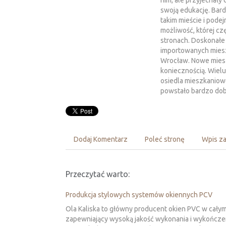
nim, ale przyjechały
swoją edukację. Bard
takim mieście i podej
możliwość, której cz
stronach. Doskonałe 
importowanych mies
Wrocław. Nowe miesz
koniecznością. Wiel
osiedla mieszkaniow
powstało bardzo dob
Dodaj Komentarz
Poleć stronę
Wpis za
Przeczytać warto:
Produkcja stylowych systemów okiennych PCV
Ola Kaliska to główny producent okien PVC w całym
zapewniający wysoką jakość wykonania i wykończe