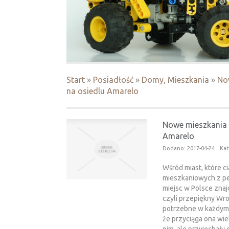
Start
»
Posiadłość
»
Domy, Mieszkania
»
No
na osiedlu Amarelo
Nowe mieszkania 
Amarelo
Dodano: 2017-04-24
Kat
Wśród miast, które c
mieszkaniowych z pe
miejsc w Polsce znajd
czyli przepiękny Wr
potrzebne w każdym 
że przyciąga ona wiel