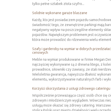
tylko pełne sztabek złota szyfro...
Solidnie wykonane garaże blaszane
Każdy, kto jest posiadaczem pojazdu samochodow
świadomość tego, że zewnętrzne parkingi mają ba
negatywny wpływ na poszczególne elementy skł
pojazdów. Największym problemem jest oczywiście
która może prowadzić do rdzewienia wielu element
Szafy i garderoby na wymiar w dobrych przedziała
cenowych
Meble na wymiar produkowane w firmie Megan Des
najczęściej wykonywane są z drewna litego, z kolei
prowadnice, siłowniki czy zawiasy, ze stali nierdze
Wieloletnia gwarancja, najwyższa dbałość wykonan
elementu, wykorzystywanie naturalnych farb i wyko
Korzyści skorzystania z usługi zdrowego cateringu
Współcześnie przeważająca część osób chce się c
zdrowym i młodzieńczym wyglądem. Wówczas nie
usługą może okazać się zdrowy catering. Warszawa
stolica Polski oraz miasto działalności wielu przeds