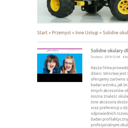
Start
»
Przemysł
»
Inne Usługi
»
Solidne okul
Solidne okulary dl
Dodano: 2019-12-04
Kat
Nasza firma prowadzi
dzieci. Wrocław jest 
oferujemy zarówno sz
badan wzroku, jak te
innych akcesoriów ok
można znaleźć okular
inne akcesoria dost
oraz preferencji u d
odpowiednich rozwi
badan profilaktyczny
profesjonalnymi okul