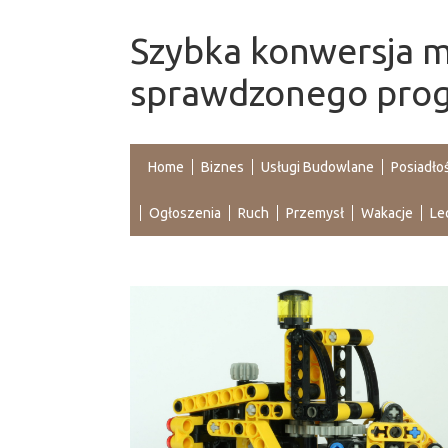
Szybka konwersja m
sprawdzonego pro
Home
Biznes
Usługi Budowlane
Posiadło
Ogłoszenia
Ruch
Przemysł
Wakacje
Le