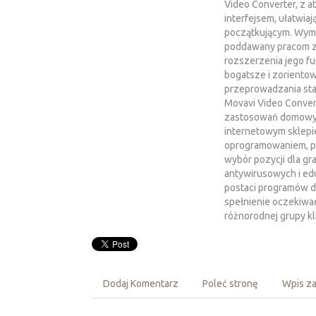
Video Converter, z a
interfejsem, ułatwia
początkującym. Wymi
poddawany pracom zm
rozszerzenia jego fu
bogatsze i zorientow
przeprowadzania st
Movavi Video Conver
zastosowań domowych
internetowym sklepi
oprogramowaniem, p
wybór pozycji dla g
antywirusowych i ed
postaci programów d
spełnienie oczekiwa
różnorodnej grupy kl
Dodaj Komentarz
Poleć stronę
Wpis za