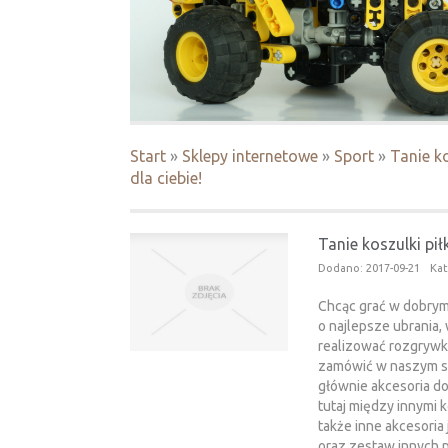
Start
»
Sklepy internetowe
»
Sport
»
Tanie k
dla ciebie!
Tanie koszulki pił
Dodano: 2017-09-21
Kat
Chcąc grać w dobrym 
o najlepsze ubrania,
realizować rozgrywk
zamówić w naszym se
głównie akcesoria do
tutaj między innymi k
także inne akcesoria 
oraz zestaw innych p