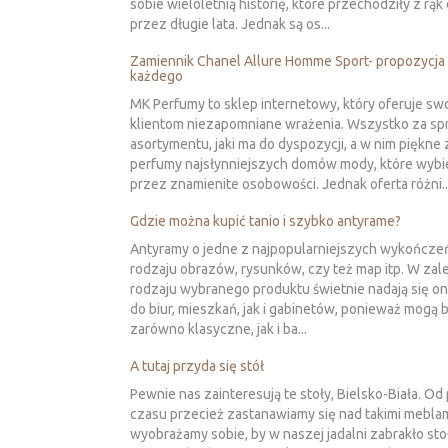
sobie wieloletnią historię, które przechodziły z rąk 
przez długie lata. Jednak są os...
Zamiennik Chanel Allure Homme Sport- propozycja 
każdego
MK Perfumy to sklep internetowy, który oferuje sw
klientom niezapomniane wrażenia. Wszystko za sp
asortymentu, jaki ma do dyspozycji, a w nim piękne
perfumy najsłynniejszych domów mody, które wybi
przez znamienite osobowości. Jednak oferta różni..
Gdzie można kupić tanio i szybko antyrame?
Antyramy o jedne z najpopularniejszych wykończe
rodzaju obrazów, rysunków, czy też map itp. W zal
rodzaju wybranego produktu świetnie nadają się o
do biur, mieszkań, jak i gabinetów, ponieważ mogą 
zarówno klasyczne, jak i ba...
A tutaj przyda się stół
Pewnie nas zainteresują te stoły, Bielsko-Biała. O
czasu przecież zastanawiamy się nad takimi meblam
wyobrażamy sobie, by w naszej jadalni zabrakło stoł