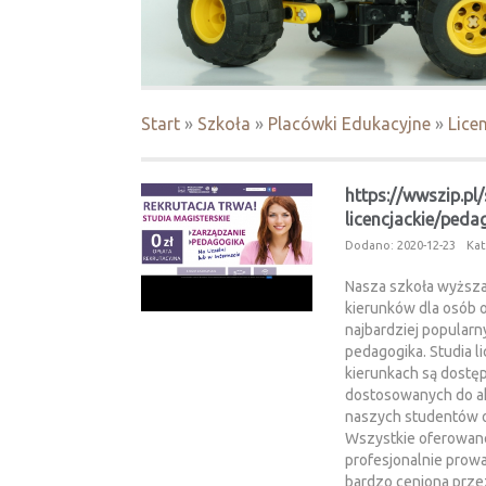
Start
»
Szkoła
»
Placówki Edukacyjne
»
Lice
https://wwszip.pl/
licencjackie/peda
Dodano: 2020-12-23
Kat
Nasza szkoła wyższa
kierunków dla osób 
najbardziej popularny
pedagogika. Studia li
kierunkach są dostęp
dostosowanych do a
naszych studentów o
Wszystkie oferowane
profesjonalnie prowa
bardzo ceniona prze