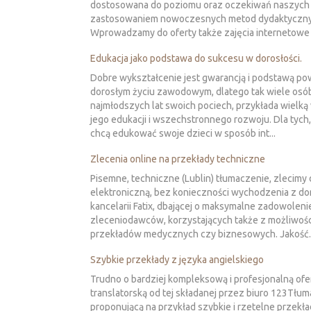
dostosowana do poziomu oraz oczekiwań naszych 
zastosowaniem nowoczesnych metod dydaktyczny
Wprowadzamy do oferty także zajęcia internetowe -
Edukacja jako podstawa do sukcesu w dorosłości.
Dobre wykształcenie jest gwarancją i podstawą p
dorosłym życiu zawodowym, dlatego tak wiele osó
najmłodszych lat swoich pociech, przykłada wielk
jego edukacji i wszechstronnego rozwoju. Dla tych,
chcą edukować swoje dzieci w sposób int...
Zlecenia online na przekłady techniczne
Pisemne, techniczne (Lublin) tłumaczenie, zlecimy
elektroniczną, bez konieczności wychodzenia z d
kancelarii Fatix, dbającej o maksymalne zadowoleni
zleceniodawców, korzystających także z możliwośc
przekładów medycznych czy biznesowych. Jakość..
Szybkie przekłady z języka angielskiego
Trudno o bardziej kompleksową i profesjonalną ofe
translatorską od tej składanej przez biuro 123Tłum
proponującą na przykład szybkie i rzetelne przekła